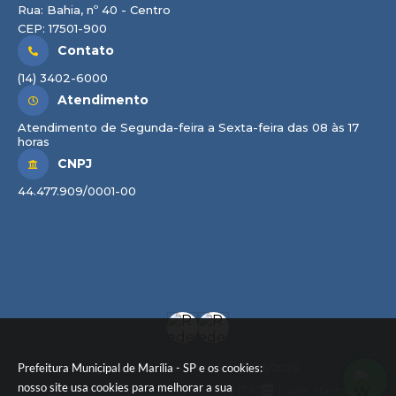
Rua: Bahia, nº 40 - Centro
CEP: 17501-900
Contato
(14) 3402-6000
Atendimento
Atendimento de Segunda-feira a Sexta-feira das 08 às 17
horas
CNPJ
44.477.909/0001-00
Prefeitura Municipal de Marília - SP e os cookies:
Versão do Sistema:
3.5.3 - 19/06/2026
nosso site usa cookies para melhorar a sua
Portal atualizado em:
05/08/2026 17:47
Dados Abertos