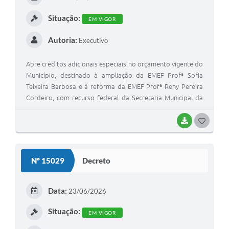
I
Situação:
EM VIGOR
Autoria:
Executivo
Abre créditos adicionais especiais no orçamento vigente do
Município, destinado à ampliação da EMEF Profª Sofia
Teixeira Barbosa e à reforma da EMEF Profª Reny Pereira
Cordeiro, com recurso federal da Secretaria Municipal da
Educação
BAIXAR
G
O
S
Nº 15029
Decreto
T
E
Data:
23/06/2026
I
Situação:
EM VIGOR