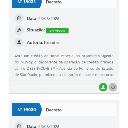
Nº 15031
Decreto
T
E
Data:
23/06/2026
I
Situação:
EM VIGOR
Autoria:
Executivo
Abre um crédito adicional especial no orçamento vigente
do Município, decorrente da operação de crédito firmada
com o DESENVOLVE SP – Agência de Fomento do Estado
de São Paulo, permitindo a utilização de parte do recurso
financeiro para elaboração de projetos, destinado à
Secretaria Municipal de Planejamento Urbano
BAIXAR
G
O
S
Nº 15030
Decreto
T
E
Data:
23/06/2026