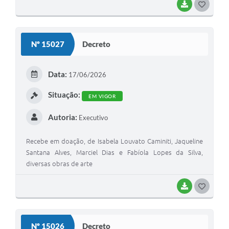
BAIXAR
G
O
S
Nº 15027
Decreto
T
E
Data:
17/06/2026
I
Situação:
EM VIGOR
Autoria:
Executivo
Recebe em doação, de Isabela Louvato Caminiti, Jaqueline
Santana Alves, Marciel Dias e Fabíola Lopes da Silva,
diversas obras de arte
BAIXAR
G
O
S
Nº 15026
Decreto