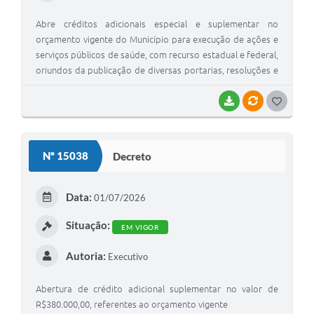
Abre créditos adicionais especial e suplementar no
orçamento vigente do Município para execução de ações e
serviços públicos de saúde, com recurso estadual e federal,
oriundos da publicação de diversas portarias, resoluções e
deliberações, bem como a inclusão de natureza de despesa
na Secretaria Municipal do Meio Ambiente e Serviços
BAIXAR
VÍNCULOS
G
Públicos
O
S
Nº 15038
Decreto
T
E
Data:
01/07/2026
I
Situação:
EM VIGOR
Autoria:
Executivo
Abertura de crédito adicional suplementar no valor de
R$380.000,00, referentes ao orçamento vigente