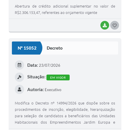
Abertura de crédito adicional suplementar no valor de
R$2.306.153,47, referentes ao orçamento vigente
BAIXAR
G
O
S
Nº 15052
Decreto
T
E
Data:
23/07/2026
I
Situação:
EM VIGOR
Autoria:
Executivo
Modifica o Decreto nº 14994/2026 que dispõe sobre os
procedimentos de inscrição, elegibilidade, hierarquização
para seleção de candidatos a beneficiários das Unidades
Habitacionais dos Empreendimentos Jardim Europa e
Jardim das Palmeiras no Município de Marília, no âmbito do