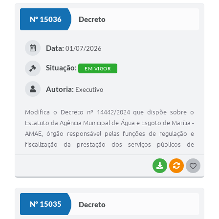
S
Nº 15036
Decreto
T
E
Data:
01/07/2026
I
Situação:
EM VIGOR
Autoria:
Executivo
Modifica o Decreto nº 14442/2024 que dispõe sobre o
Estatuto da Agência Municipal de Água e Esgoto de Marília -
AMAE, órgão responsável pelas funções de regulação e
fiscalização da prestação dos serviços públicos de
abastecimento de água e esgotamento sanitário no
Município de Marília, conforme Lei Complementar nº
BAIXAR
VÍNCULOS
G
938/2022
O
S
Nº 15035
Decreto
T