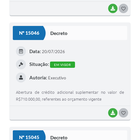
BAIXAR
G
O
S
Nº 15046
Decreto
T
E
Data:
20/07/2026
I
Situação:
EM VIGOR
Autoria:
Executivo
Abertura de crédito adicional suplementar no valor de
R$710.000,00, referentes ao orçamento vigente
BAIXAR
G
O
S
Nº 15045
Decreto