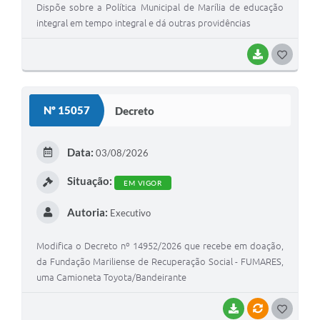
Dispõe sobre a Política Municipal de Marília de educação
integral em tempo integral e dá outras providências
BAIXAR
G
O
S
Nº 15057
Decreto
T
E
Data:
03/08/2026
I
Situação:
EM VIGOR
Autoria:
Executivo
Modifica o Decreto nº 14952/2026 que recebe em doação,
da Fundação Mariliense de Recuperação Social - FUMARES,
uma Camioneta Toyota/Bandeirante
BAIXAR
VÍNCULOS
G