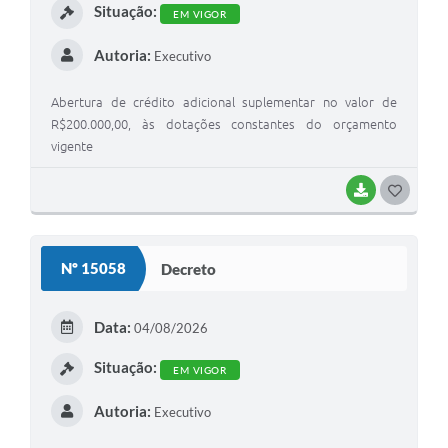
Situação:
EM VIGOR
Autoria:
Executivo
Abertura de crédito adicional suplementar no valor de
R$200.000,00, às dotações constantes do orçamento
vigente
BAIXAR
G
O
S
Nº 15058
Decreto
T
E
Data:
04/08/2026
I
Situação:
EM VIGOR
Autoria:
Executivo