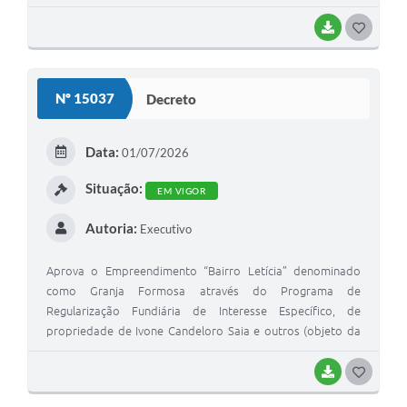
BAIXAR
G
O
S
Nº 15037
Decreto
T
E
Data:
01/07/2026
I
Situação:
EM VIGOR
Autoria:
Executivo
Aprova o Empreendimento “Bairro Letícia” denominado
como Granja Formosa através do Programa de
Regularização Fundiária de Interesse Específico, de
propriedade de Ivone Candeloro Saia e outros (objeto da
matrícula n° 43.313 do 1º Oficial de Registros de Imóveis de
Marília – SP).
BAIXAR
G
O