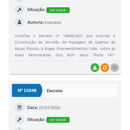
I
Situação:
EM VIGOR
Autoria:
Executivo
Modifica o Decreto nº 14846/2025 que autoriza a
Constituição de Servidão de Passagem de Galerias de
Águas Pluviais, à Engea Empreendimentos Ltda., sobre as
áreas denominadas Sítio Bom Jesus “Parte 1A1“
remanescente (destacado do Sitio Bom Jesus “parte 1A1”
(destacado do Sítio Bom Jesus “parte 1A")) e Sítio Bom
BAIXAR
VÍNCULOS
G
Jesus “parte 1A3“ (destacado do Sítio Bom Jesus “parte
O
1A1” (destacado do Sítio Bom Jesus “parte 1A")), objeto
S
das matrículas nº 84.669 e 84.670 do 1º Oficial de Registro
Nº 15048
Decreto
de Imóveis e Anexos de Marília
T
E
Data:
22/07/2026
I
Situação:
EM VIGOR