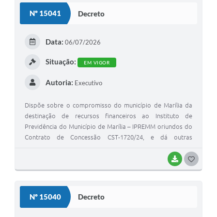
S
Nº 15041
Decreto
T
E
Data:
06/07/2026
I
Situação:
EM VIGOR
Autoria:
Executivo
Dispõe sobre o compromisso do município de Marília da
destinação de recursos financeiros ao Instituto de
Previdência do Município de Marília – IPREMM oriundos do
Contrato de Concessão CST-1720/24, e dá outras
providências
BAIXAR
G
O
S
Nº 15040
Decreto
T