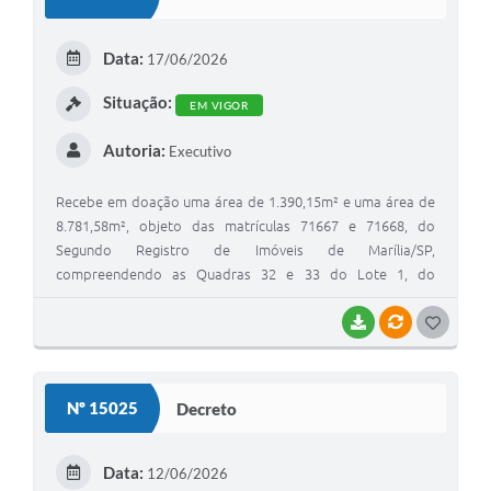
T
E
Data:
17/06/2026
I
Situação:
EM VIGOR
Autoria:
Executivo
Recebe em doação uma área de 1.390,15m² e uma área de
8.781,58m², objeto das matrículas 71667 e 71668, do
Segundo Registro de Imóveis de Marília/SP,
compreendendo as Quadras 32 e 33 do Lote 1, do
Loteamento Residencial Marília Gigantão, de propriedade
de Emais Urbanismo 243 Ltda., destinadas à área dominial,
BAIXAR
VÍNCULOS
G
totalizando 10.171,73m², correspondentes aos dois por
O
cento da área do referido loteamento, conforme art. 2º do
S
Decreto nº 14050/2023
Nº 15025
Decreto
T
E
Data:
12/06/2026