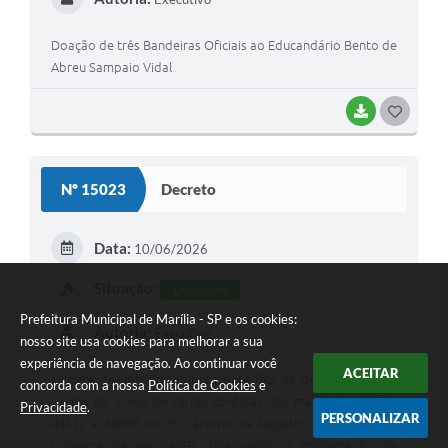
Doação de três Bandeiras Oficiais ao Educandário Bento de
Abreu Sampaio Vidal
BAIXAR
G
O
S
Nº 15023
Decreto
T
E
Data:
10/06/2026
I
Situação:
EM VIGOR
Prefeitura Municipal de Marília - SP e os cookies:
Autoria:
Executivo
nosso site usa cookies para melhorar a sua
experiência de navegação. Ao continuar você
ACEITAR
Declara de utilidade pública para fins de desapropriação,
concorda com a nossa
Política de Cookies
e
partes de áreas de terras contidas nas matrículas 44509,
Privacidade
.
PERSONALIZAR
44512 e 60460 do 2º Cartório de Registro de Imóveis da
Comarca de Marília/SP, objetivando a implantação da