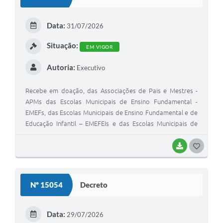
T
E
Data:
31/07/2026
I
Situação:
EM VIGOR
Autoria:
Executivo
Recebe em doação, das Associações de Pais e Mestres -
APMs das Escolas Municipais de Ensino Fundamental -
EMEFs, das Escolas Municipais de Ensino Fundamental e de
Educação Infantil – EMEFEIs e das Escolas Municipais de
Educação Infantil – EMEIs, diversos materiais por elas
adquiridos com recursos do Programa Dinheiro Direto na
BAIXAR
G
Escola - PDDE
O
S
Nº 15054
Decreto
T
E
Data:
29/07/2026
I