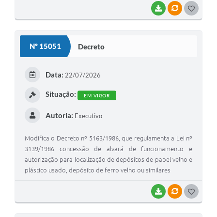
Programa Minha Casa Minha Vida - FAR - Faixa 1, institui o
BAIXAR
VÍNCULOS
G
respectivo cronograma e dá outras providências
O
S
Nº 15051
Decreto
T
E
Data:
22/07/2026
I
Situação:
EM VIGOR
Autoria:
Executivo
Modifica o Decreto nº 5163/1986, que regulamenta a Lei nº
3139/1986 concessão de alvará de funcionamento e
autorização para localização de depósitos de papel velho e
plástico usado, depósito de ferro velho ou similares
BAIXAR
VÍNCULOS
G
O