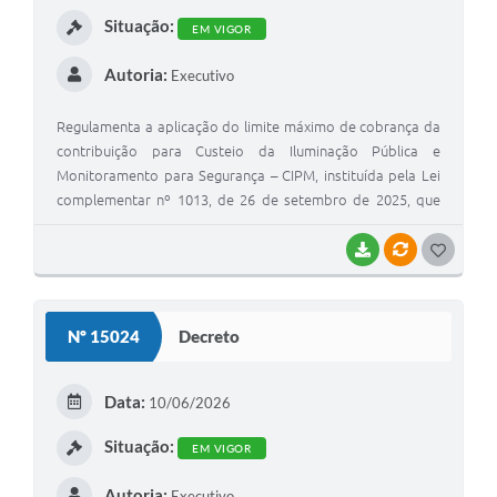
I
Situação:
EM VIGOR
Autoria:
Executivo
Regulamenta a aplicação do limite máximo de cobrança da
contribuição para Custeio da Iluminação Pública e
Monitoramento para Segurança – CIPM, instituída pela Lei
complementar nº 1013, de 26 de setembro de 2025, que
modificou a Lei complementar nº 889, de 20 de dezembro
de 2019
BAIXAR
VÍNCULOS
G
O
S
Nº 15024
Decreto
T
E
Data:
10/06/2026
I
Situação:
EM VIGOR
Autoria:
Executivo