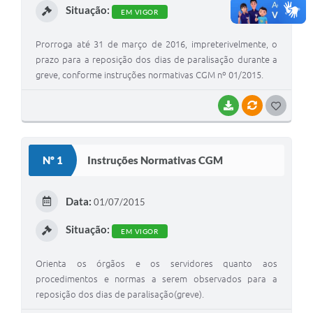
Situação:
EM VIGOR
Prorroga até 31 de março de 2016, impreterivelmente, o
prazo para a reposição dos dias de paralisação durante a
greve, conforme instruções normativas CGM nº 01/2015.
BAIXAR
VÍNCULOS
G
O
S
Nº 1
Instruções Normativas CGM
T
E
Data:
01/07/2015
I
Situação:
EM VIGOR
Orienta os órgãos e os servidores quanto aos
procedimentos e normas a serem observados para a
reposição dos dias de paralisação(greve).