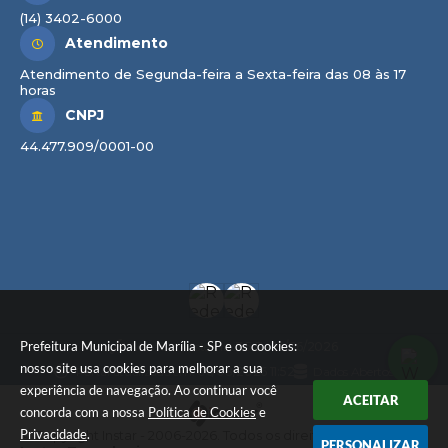
(14) 3402-6000
Atendimento
Atendimento de Segunda-feira a Sexta-feira das 08 às 17
horas
CNPJ
44.477.909/0001-00
Prefeitura Municipal de Marília - SP e os cookies:
Versão do Sistema:
3.5.3 - 19/06/2026
nosso site usa cookies para melhorar a sua
Portal atualizado em:
06/08/2026 11:52
Dados Abertos
experiência de navegação. Ao continuar você
ACEITAR
concorda com a nossa
Política de Cookies
e
Privacidade
.
© Copyright Instar - 2006-2026. Todos os direitos reservados -
PERSONALIZAR