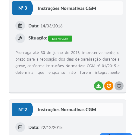
Nº 3
Instruções Normativas CGM
Data:
14/03/2016
Situação:
EM VIGOR
Prorroga até 30 de junho de 2016, impreterivelmente, o
prazo para a reposição dos dias de paralisação durante a
greve, conforme Instruções Normativas CGM nº 01/2015 e
determina que enquanto não forem integralmente
repostas as horas devidas em decorrência da greve, o
servidor não poderá usufruir de férias e de licença-prêmio,
BAIXAR
VÍNCULOS
G
bem como afastamento para tratar de interesse particular.
O
S
Nº 2
Instruções Normativas CGM
T
E
Data:
22/12/2015
I