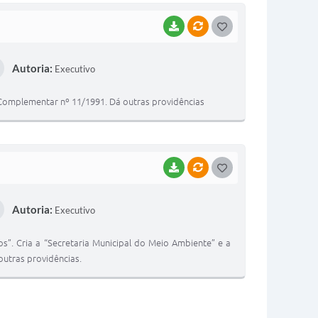
BAIXAR
VÍNCULOS
G
O
Autoria:
Executivo
S
T
i Complementar nº 11/1991. Dá outras providências
E
I
BAIXAR
VÍNCULOS
G
O
Autoria:
Executivo
S
T
s”. Cria a “Secretaria Municipal do Meio Ambiente” e a
E
outras providências.
I