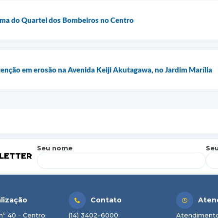
orma do Quartel dos Bombeiros no Centro
tenção em erosão na Avenida Keiji Akutagawa, no Jardim Marília
Seu nome
Seu
LETTER
lização
Contato
Aten
nº 40 - Centro
(14) 3402-6000
Atendimento