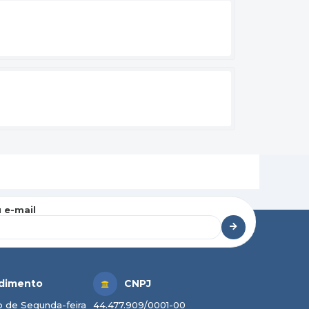
 e-mail
dimento
CNPJ
 de Segunda-feira
44.477.909/0001-00