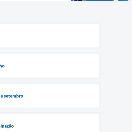
lho
 de setembro
minação