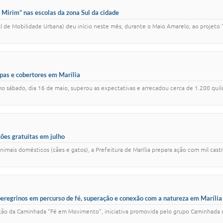
 Mirim” nas escolas da zona Sul da cidade
l de Mobilidade Urbana) deu início neste mês, durante o Maio Amarelo, ao projeto 
pas e cobertores em Marília
o sábado, dia 16 de maio, superou as expectativas e arrecadou cerca de 1.200 quil
ões gratuitas em julho
ais domésticos (cães e gatos), a Prefeitura de Marília prepara ação com mil castra
regrinos em percurso de fé, superação e conexão com a natureza em Marília
ição da Caminhada “Fé em Movimento”, iniciativa promovida pelo grupo Caminhada da