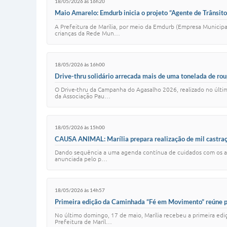
18/05/2026 às 16h20
Maio Amarelo: Emdurb inicia o projeto “Agente de Trânsito
A Prefeitura de Marília, por meio da Emdurb (Empresa Municipa
crianças da Rede Mun…
18/05/2026 às 16h00
Drive-thru solidário arrecada mais de uma tonelada de rou
O Drive-thru da Campanha do Agasalho 2026, realizado no últim
da Associação Pau…
18/05/2026 às 15h00
CAUSA ANIMAL: Marília prepara realização de mil castraç
Dando sequência a uma agenda contínua de cuidados com os anim
anunciada pelo p…
18/05/2026 às 14h57
Primeira edição da Caminhada “Fé em Movimento” reúne pe
No último domingo, 17 de maio, Marília recebeu a primeira ed
Prefeitura de Maríl…