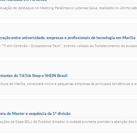
tuação de destaque no Meeting Paralímpico Loterias Caixa, realizado no último sáb
ação entre universidade, empresas e profissionais de tecnologia em Marília
o “TI em Conexão – Ecossistema Tech”, evento voltado ao fortalecimento do ecossist
entantes do TikTok Shop e SHEIN Brasil
ura de Marília, conectará micro e pequenas empresas às principais tendências e e
ia do Master e sequência da 1ª divisão
moções da Copa SELJ de Futebol Amador. A rodada promete prender a atenção dos t