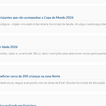
s viajantes que vão acompanhar a Copa do Mundo 2026
iológica – órgão vinculado à Secretaria Municipal da Saúde, divulgou nesta segunda-
or Idade 2026
portes, Lazer e Juventude (SELJ), abriu inscrições para selecionar novos participan
eneficiar cerca de 200 crianças na zona Norte
fraestrutura, segue avançando com as obras da Emei (Escola Municipal de Educação In
co realizado em Fortaleza