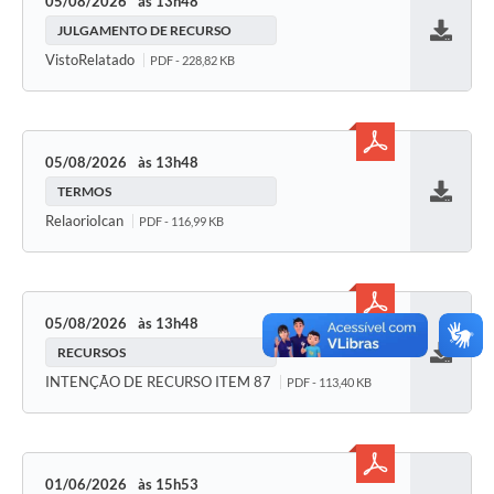
05/08/2026
13h48
JULGAMENTO DE RECURSO
Baixar
VistoRelatado
PDF - 228,82 KB
05/08/2026
13h48
TERMOS
Baixar
RelaorioIcan
PDF - 116,99 KB
05/08/2026
13h48
RECURSOS
Baixar
INTENÇÃO DE RECURSO ITEM 87
PDF - 113,40 KB
01/06/2026
15h53