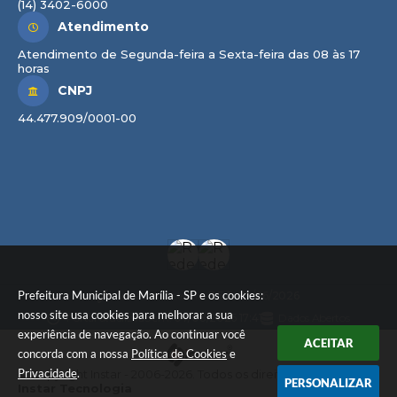
(14) 3402-6000
Atendimento
Atendimento de Segunda-feira a Sexta-feira das 08 às 17
horas
CNPJ
44.477.909/0001-00
Prefeitura Municipal de Marília - SP e os cookies:
Versão do Sistema:
3.5.3 - 19/06/2026
nosso site usa cookies para melhorar a sua
Portal atualizado em:
07/08/2026 17:41
Dados Abertos
experiência de navegação. Ao continuar você
ACEITAR
concorda com a nossa
Política de Cookies
e
Privacidade
.
© Copyright Instar - 2006-2026. Todos os direitos reservados -
PERSONALIZAR
Instar Tecnologia