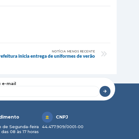
NOTÍCIA MENOS RECENTE
efeitura inicia entrega de uniformes de verão
 e-mail
dimento
CNPJ
 de Segunda-feira
44.477.909/0001-00
 das 08 às 17 horas