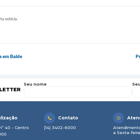
ta notícia.
a em Balde
Pr
Seu nome
Seu
LETTER
lização
Contato
Aten
nº 40 - Centro
(14) 3402-6000
Atendimento
a Sexta-feira
900