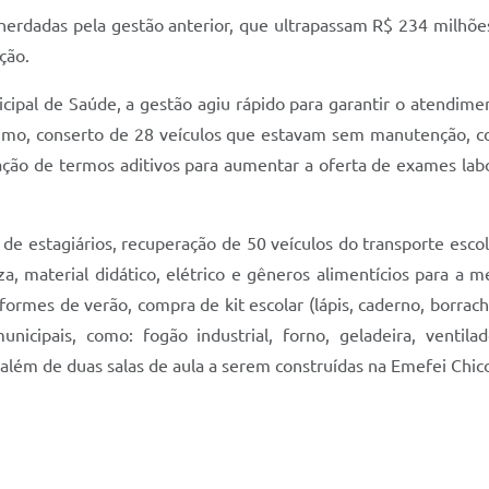
herdadas pela gestão anterior, que ultrapassam R$ 234 milhõe
ção.
cipal de Saúde, a gestão agiu rápido para garantir o atendimen
umo, conserto de 28 veículos que estavam sem manutenção, co
ração de termos aditivos para aumentar a oferta de exames lab
 de estagiários, recuperação de 50 veículos do transporte esco
za, material didático, elétrico e gêneros alimentícios para a 
ormes de verão, compra de kit escolar (lápis, caderno, borrach
icipais, como: fogão industrial, forno, geladeira, ventila
além de duas salas de aula a serem construídas na Emefei Chico