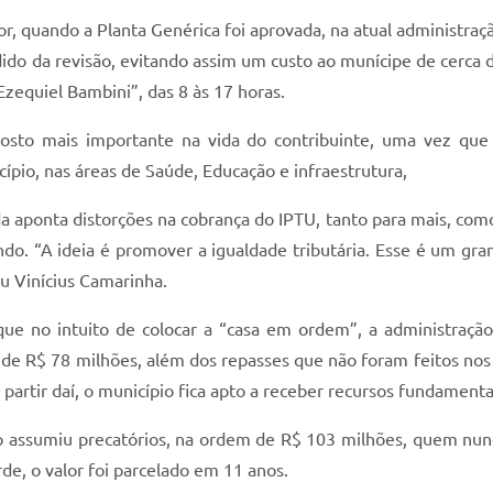
or, quando a Planta Genérica foi aprovada, na atual administraç
ido da revisão, evitando assim um custo ao munícipe de cerca d
“Ezequiel Bambini”, das 8 às 17 horas.
sto mais importante na vida do contribuinte, uma vez que 
cípio, nas áreas de Saúde, Educação e infraestrutura,
a aponta distorções na cobrança do IPTU, tanto para mais, co
do. “A ideia é promover a igualdade tributária. Esse é um gran
iu Vinícius Camarinha.
que no intuito de colocar a “casa em ordem”, a administraçã
a), de R$ 78 milhões, além dos repasses que não foram feitos n
partir daí, o município fica apto a receber recursos fundamenta
 assumiu precatórios, na ordem de R$ 103 milhões, quem nun
de, o valor foi parcelado em 11 anos.