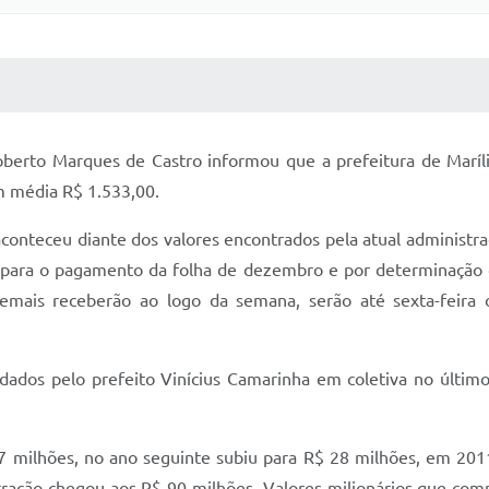
 MÍDIAS
RECEBA NOTÍCIAS
Roberto Marques de Castro informou que a prefeitura de Maríl
 média R$ 1.533,00.
nteceu diante dos valores encontrados pela atual administraçã
s para o pagamento da folha de dezembro e por determinação d
emais receberão ao logo da semana, serão até sexta-feira o
ados pelo prefeito Vinícius Camarinha em coletiva no últim
 7 milhões, no ano seguinte subiu para R$ 28 milhões, em 201
tração chegou aos R$ 90 milhões. Valores milionários que co