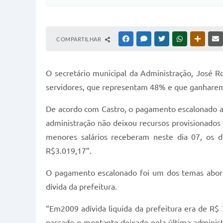
COMPARTILHAR
FACEBOOK
MESSENGER
TWITTER
WHATSAPP
OUTRAS
O secretário municipal da Administração, José 
servidores, que representam 48% e que ganharem
De acordo com Castro, o pagamento escalonado aco
administração não deixou recursos provisionado
menores salários receberam neste dia 07, os d
R$3.019,17”.
O pagamento escalonado foi um dos temas abord
dívida da prefeitura.
“Em2009 adívida liquida da prefeitura era de R$
passado o montante deixado pela última adminis