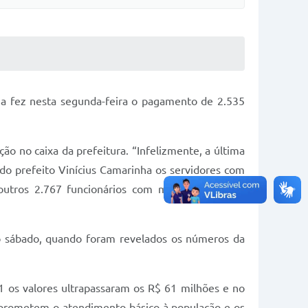
ia fez nesta segunda-feira o pagamento de 2.535
o no caixa da prefeitura. “Infelizmente, a última
o prefeito Vinícius Camarinha os servidores com
utros 2.767 funcionários com média salarial de
o sábado, quando foram revelados os números da
1 os valores ultrapassaram os R$ 61 milhões e no
mprometem o atendimento básico à população e os