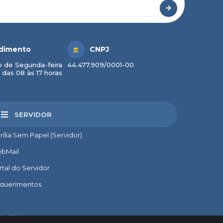
dimento
CNPJ
 de Segunda-feira
44.477.909/0001-00
 das 08 às 17 horas
SERVIDOR
rília Sem Papel (Servidor)
bMail
rtal do Servidor
querimentos
credito
nsignado
os Abertos