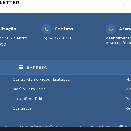
LETTER
lização
Contato
Aten
nº 40 - Centro
(14) 3402-6000
Atendimento
a Sexta-feira
900
EMPRESA
Central de Serviços - Licitação
Ma
Marília Sem Papel
We
Licitações - Editais
Po
Contratos
Re
Nota Fiscal Eletrônica
Ac
Diário Oficial
Co
 do Sistema:
3.5.3 - 19/06/2026
Portal atualizado em:
06/08/2026 17:17
Dad