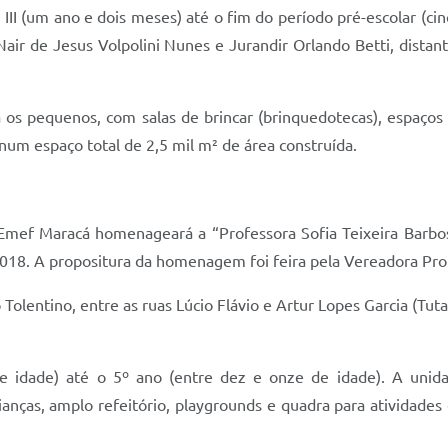
 III (um ano e dois meses) até o fim do período pré-escolar (c
air de Jesus Volpolini Nunes e Jurandir Orlando Betti, distan
 os pequenos, com salas de brincar (brinquedotecas), espaços 
 num espaço total de 2,5 mil m² de área construída.
mef Maracá homenageará a “Professora Sofia Teixeira Barbosa”
18. A propositura da homenagem foi feira pela Vereadora Prof
 Tolentino, entre as ruas Lúcio Flávio e Artur Lopes Garcia (Tu
e idade) até o 5º ano (entre dez e onze de idade). A unidade
anças, amplo refeitório, playgrounds e quadra para atividades