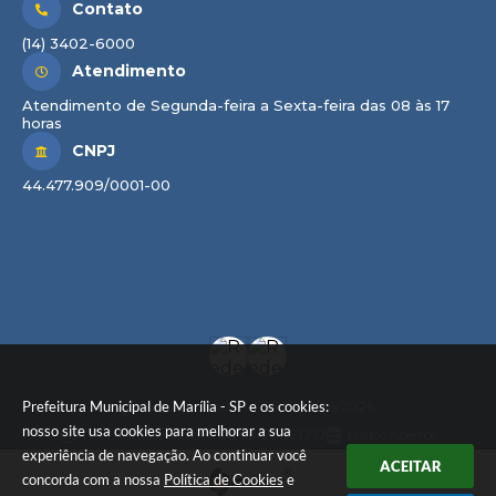
Contato
(14) 3402-6000
Atendimento
Atendimento de Segunda-feira a Sexta-feira das 08 às 17
horas
CNPJ
44.477.909/0001-00
Prefeitura Municipal de Marília - SP e os cookies:
Versão do Sistema:
3.5.3 - 19/06/2026
nosso site usa cookies para melhorar a sua
Portal atualizado em:
06/08/2026 17:17
Dados Abertos
experiência de navegação. Ao continuar você
ACEITAR
concorda com a nossa
Política de Cookies
e