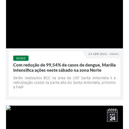
24 ABR 2026 - 14h41
SAÚDE
Com redução de 99,54% de casos de dengue, Marília
intensifica ações neste sábado na zona Norte
Serão realizados BCC na área da USF Santa Antonieta II e
nebulização costal na parte alta do Santa Antonieta, próximo
à FAIP
ABR
24