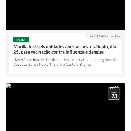
23 ABR 2026 - 14h36
SAÚDE
Marília terá seis unidades abertas neste sábado, dia
25, para vacinação contra Influenza e dengue
Haverá vacinação também dos acamados nas regiões do
Cascata, Santa Paula/Marajó e Castelo Branco
ABR
23