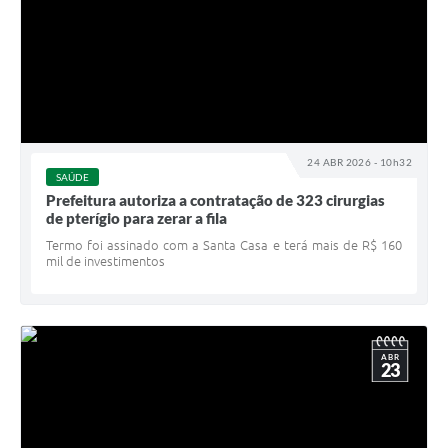
24 ABR 2026 - 10h32
SAÚDE
Prefeitura autoriza a contratação de 323 cirurgias
de pterígio para zerar a fila
Termo foi assinado com a Santa Casa e terá mais de R$ 160
mil de investimentos
ABR
23