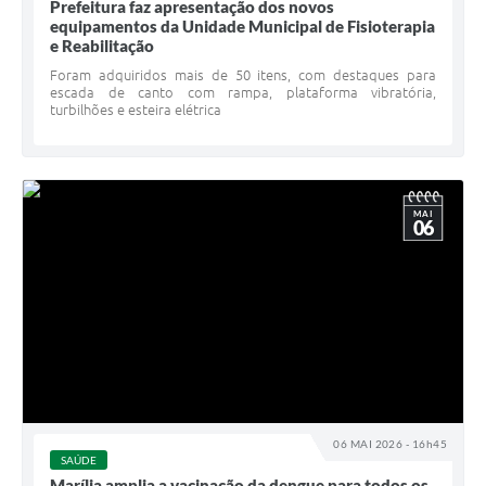
Prefeitura faz apresentação dos novos
equipamentos da Unidade Municipal de Fisioterapia
e Reabilitação
Foram adquiridos mais de 50 itens, com destaques para
escada de canto com rampa, plataforma vibratória,
turbilhões e esteira elétrica
MAI
06
06 MAI 2026 - 16h45
SAÚDE
Marília amplia a vacinação da dengue para todos os