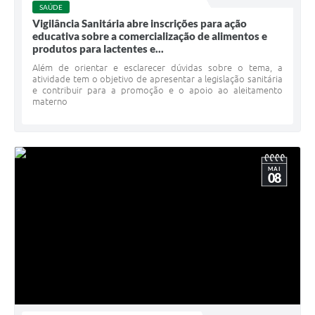
SAÚDE
Vigilância Sanitária abre inscrições para ação
educativa sobre a comercialização de alimentos e
produtos para lactentes e...
Além de orientar e esclarecer dúvidas sobre o tema, a
atividade tem o objetivo de apresentar a legislação sanitária
e contribuir para a promoção e o apoio ao aleitamento
materno
MAI
08