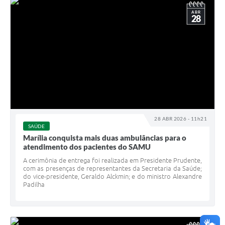
ABR
28
28 ABR 2026 - 11h21
SAÚDE
Marília conquista mais duas ambulâncias para o
atendimento dos pacientes do SAMU
A cerimônia de entrega foi realizada em Presidente Prudente,
com as presenças de representantes da Secretaria da Saúde;
do vice-presidente, Geraldo Alckmin; e do ministro Alexandre
Padilha