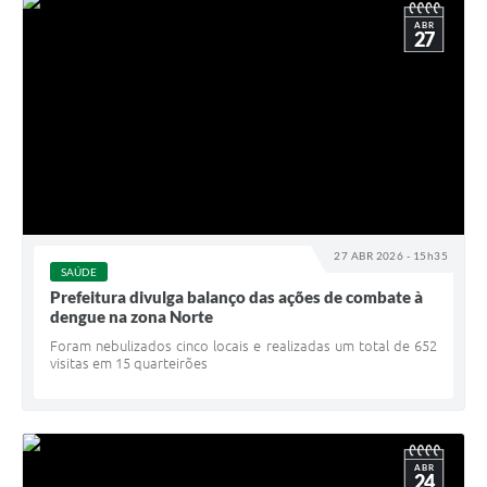
ABR
27
27 ABR 2026 - 15h35
SAÚDE
Prefeitura divulga balanço das ações de combate à
dengue na zona Norte
Foram nebulizados cinco locais e realizadas um total de 652
visitas em 15 quarteirões
ABR
24