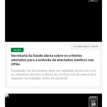
24 ABR 2026 - 14h49
SAÚDE
Secretaria da Saúde alerta sobre os critérios
adotados para a emissão de atestados médicos nas
UPAs
Concessão do documento deve ser realizada de acordo com
os requisitos técnicos e éticos do profissional da área e com
respaldo na avaliação clínica do paciente
ABR
24