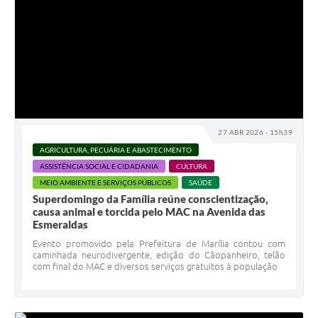
27 ABR 2026 - 15h39
AGRICULTURA, PECUÁRIA E ABASTECIMENTO
ASSISTÊNCIA SOCIAL E CIDADANIA
CULTURA
MEIO AMBIENTE E SERVIÇOS PÚBLICOS
SAÚDE
Superdomingo da Família reúne conscientização,
causa animal e torcida pelo MAC na Avenida das
Esmeraldas
Evento promovido pela Prefeitura de Marília contou com
caminhada neurodivergente, edição do Cãopanheiro, telão
com final do MAC e diversos serviços gratuitos à população