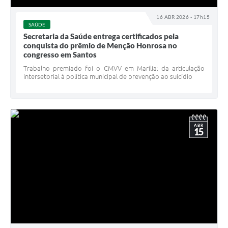
16 ABR 2026 - 17h15
SAÚDE
Secretaria da Saúde entrega certificados pela
conquista do prêmio de Menção Honrosa no
congresso em Santos
Trabalho premiado foi o CMVV em Marília: da articulação
intersetorial à política municipal de prevenção ao suicídio
ABR
15