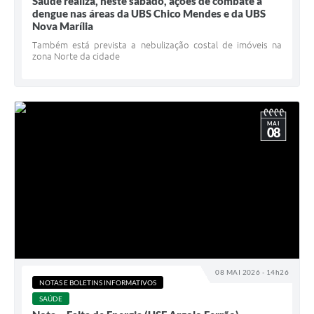
Saúde realiza, neste sábado, ações de combate à
dengue nas áreas da UBS Chico Mendes e da UBS
Nova Marília
Também está prevista a nebulização costal de imóveis na
zona Norte da cidade
MAI
08
08 MAI 2026 - 14h26
NOTAS E BOLETINS INFORMATIVOS
SAÚDE