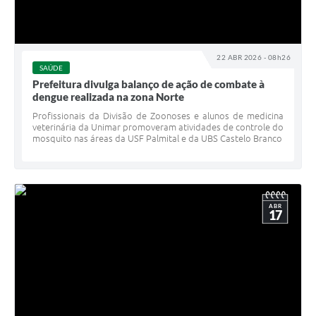
22 ABR 2026 - 08h26
SAÚDE
Prefeitura divulga balanço de ação de combate à
dengue realizada na zona Norte
Profissionais da Divisão de Zoonoses e alunos de medicina
veterinária da Unimar promoveram atividades de controle do
mosquito nas áreas da USF Palmital e da UBS Castelo Branco
ABR
17