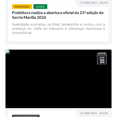
15 ABR 2026 - 15h50
EDUCAÇÃO
SAÚDE
Prefeitura realiza a abertura oficial da 23ª edição do
Sorria Marília 2026
Solenidade aconteceu na Emei Sementinha e contou com a
presença do chefe do Executivo e lideranças municipais e
comunitárias
ABR
15
15 ABR 2026 - 15h38