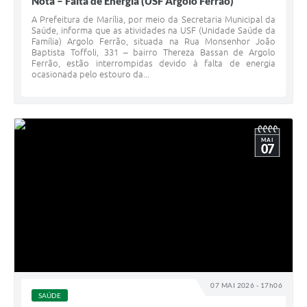
Nota – Falta de Energia (USF Argolo Ferrão)
A Prefeitura de Marília, por meio da Secretaria Municipal da
Saúde, informa que as atividades na USF (Unidade Saúde da
Família) Argolo Ferrão, situada na Rua Monsenhor João
Baptista Toffoli, 331 – bairro Thereza Bassan de Argolo
Ferrão, estão interrompidas devido à falta de energia
ocasionada pelo estouro da...
MAI
07
07 MAI 2026 - 17h06
SAÚDE