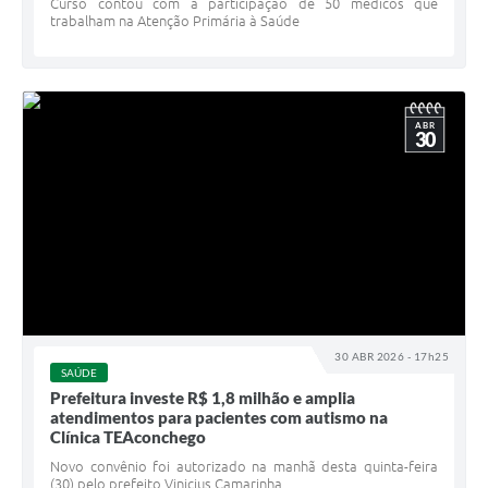
Curso contou com a participação de 50 médicos que
trabalham na Atenção Primária à Saúde
ABR
30
30 ABR 2026 - 17h25
SAÚDE
Prefeitura investe R$ 1,8 milhão e amplia
atendimentos para pacientes com autismo na
Clínica TEAconchego
Novo convênio foi autorizado na manhã desta quinta-feira
(30) pelo prefeito Vinicius Camarinha