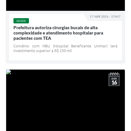
17 ABR 2026 - 17h07
SAÚDE
Prefeitura autoriza cirurgias bucais de alta
complexidade e atendimento hospitalar para
pacientes com TEA
Convênio com HBU (Hospital Beneficente Unimar) terá
investimento superior a R$ 250 mil
ABR
16