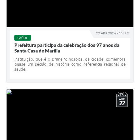
22 ABR 2026 - 16h29
SAÚDE
Prefeitura participa da celebração dos 97 anos da
Santa Casa de Marília
Instituição, que é o primeiro hospital da cidade, comemora
quase um século de história como referência regional de
saúde.
ABR
22