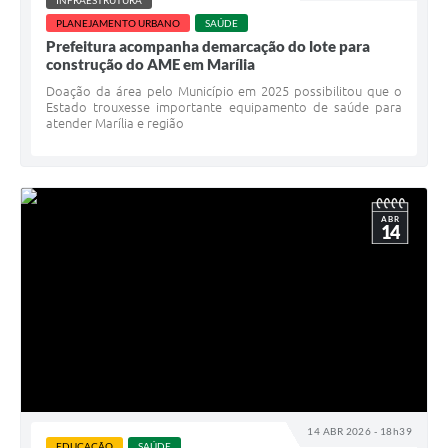
INFRAESTRUTURA
PLANEJAMENTO URBANO
SAÚDE
Prefeitura acompanha demarcação do lote para
construção do AME em Marília
Doação da área pelo Município em 2025 possibilitou que o
Estado trouxesse importante equipamento de saúde para
atender Marília e região
ABR
14
14 ABR 2026 - 18h39
EDUCAÇÃO
SAÚDE