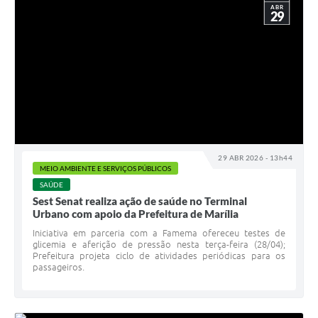
ABR
29
29 ABR 2026 - 13h44
MEIO AMBIENTE E SERVIÇOS PÚBLICOS
SAÚDE
Sest Senat realiza ação de saúde no Terminal
Urbano com apoio da Prefeitura de Marília
Iniciativa em parceria com a Famema ofereceu testes de
glicemia e aferição de pressão nesta terça-feira (28/04);
Prefeitura projeta ciclo de atividades periódicas para os
passageiros.