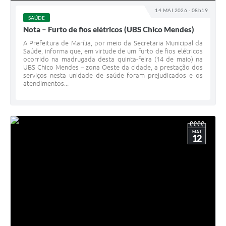
14 MAI 2026 - 08h19
SAÚDE
Nota – Furto de fios elétricos (UBS Chico Mendes)
A Prefeitura de Marília, por meio da Secretaria Municipal da
Saúde, informa que, em virtude de um furto de fios elétricos
ocorrido na madrugada desta quinta-feira (14 de maio) na
UBS Chico Mendes – zona Oeste da cidade, a prestação dos
serviços nesta unidade de saúde foram prejudicados e os
atendimentos...
MAI
12