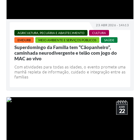
23 ABR 2026 - 14h13
AGRICULTURA, PECUÁRIA E ABASTECIMENTO
CULTURA
EMDURB
MEIO AMBIENTE E SERVIÇOS PÚBLICOS
SAÚDE
Superdomingo da Família tem “Cãopanheiro”,
caminhada neurodivergente e telão com jogo do
MAC ao vivo
Com atividades para todas as idades, o evento promete uma
manhã repleta de informação, cuidado e integração entre as
famílias
ABR
22