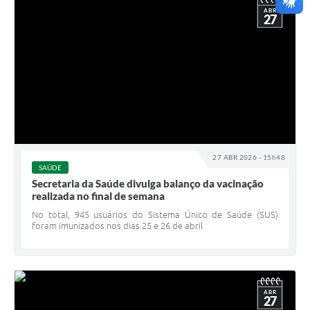
ABR
27
27 ABR 2026 - 15h48
SAÚDE
Secretaria da Saúde divulga balanço da vacinação
realizada no final de semana
No total, 945 usuários do Sistema Único de Saúde (SUS)
foram imunizados nos dias 25 e 26 de abril
ABR
27