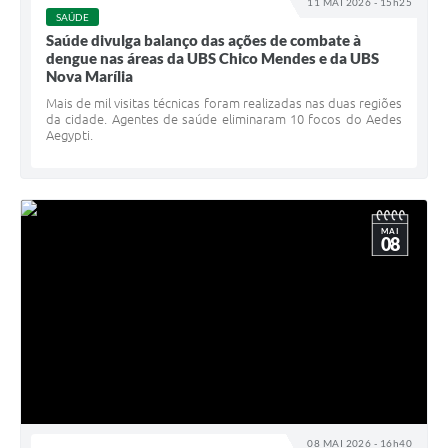
11 MAI 2026 - 15h25
SAÚDE
Saúde divulga balanço das ações de combate à
dengue nas áreas da UBS Chico Mendes e da UBS
Nova Marília
Mais de mil visitas técnicas foram realizadas nas duas regiões
da cidade. Agentes de saúde eliminaram 10 focos do Aedes
Aegypti.
MAI
08
08 MAI 2026 - 16h40