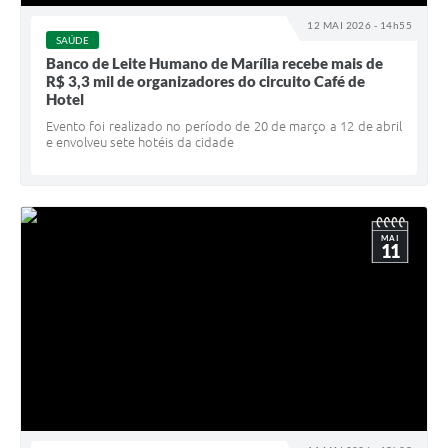
12 MAI 2026 - 14h55
SAÚDE
Banco de Leite Humano de Marília recebe mais de
R$ 3,3 mil de organizadores do circuito Café de
Hotel
Evento foi realizado no período de 20 de março a 12 de abril
e envolveu sete hotéis da cidade
MAI
11